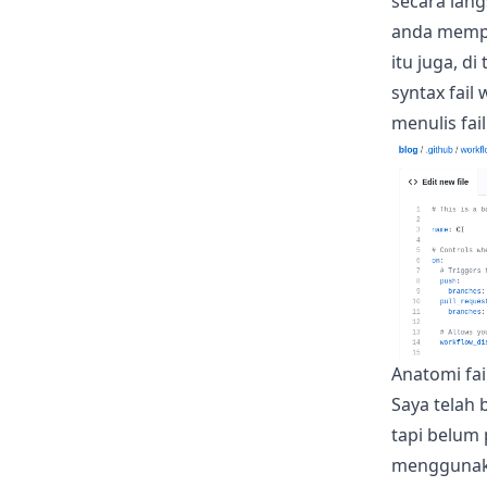
secara lang
anda mempu
itu juga, d
syntax fail
menulis fai
Anatomi fai
Saya telah 
tapi belum 
menggunaka