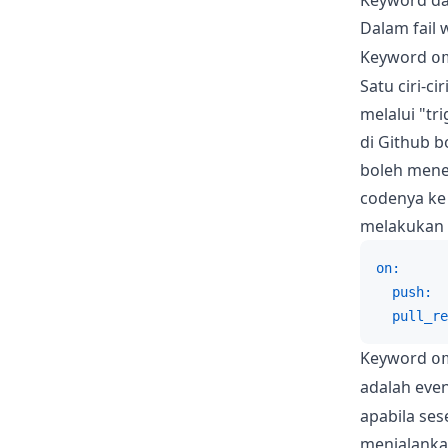
Dalam fail 
Keyword
o
Satu ciri-c
melalui "tr
di Github b
boleh mene
codenya ke 
melakukan 
on:
push:
pull_re
Keyword
o
adalah even
apabila se
menjalankan