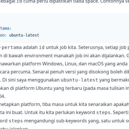
sebagai
cuma perlu dipastikan tiada space. Contohnya s
id
tama:
on:
ubuntu-latest
adalah
untuk job kita. Seterusnya, setiap job 
-pertama
id
 di bawah environment manakah job ini akan dijalankan. 
nawarkan platform Windows, Linux, dan macOS yang anda
cara percuma. Senarai penuh versi yang disokong boleh di
i. Di sini saya menggunakan
yang bermakna
ubuntu-latest
nkan di platform Ubuntu yang terbaru (pada masa tulisan in
04.
etapkan platform, tiba masa untuk kita senaraikan apakah
ta ini buat. Untuk itu kita perlukan keyword
. Sepert
steps
word
mengandungi sub-keywords yang, satu untuk s
steps
ahu jalankan.