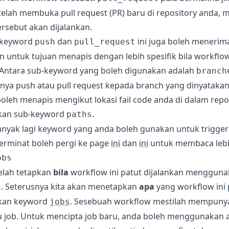
elah membuka pull request (PR) baru di repository anda, m
rsebut akan dijalankan.
 keyword
dan
ini juga boleh menerim
push
pull_request
n untuk tujuan menapis dengan lebih spesifik bila workflow
. Antara sub-keyword yang boleh digunakan adalah
branch
nya push atau pull request kepada branch yang dinyatakan
oleh menapis mengikut lokasi fail code anda di dalam repo
an sub-keyword
.
paths
anyak lagi keyword yang anda boleh gunakan untuk trigge
berminat boleh pergi ke page
ini
dan
ini
untuk membaca lebih
obs
telah tetapkan
bila
workflow ini patut dijalankan menggun
. Seterusnya kita akan menetapkan
apa
yang workflow ini 
n
an keyword
. Sesebuah workflow mestilah mempunya
jobs
u job. Untuk mencipta job baru, anda boleh menggunakan 