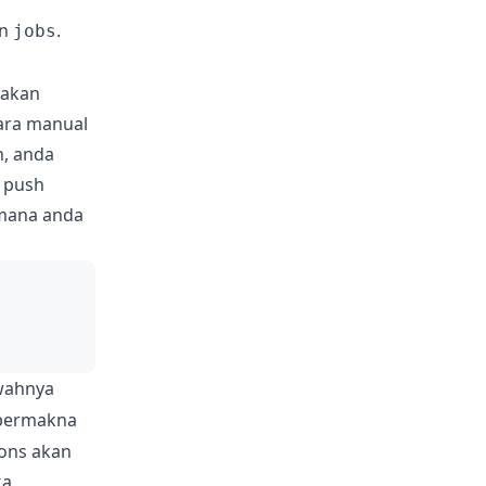
n
.
jobs
lakan
cara manual
h, anda
h push
imana anda
wahnya
ermakna
ions akan
ka