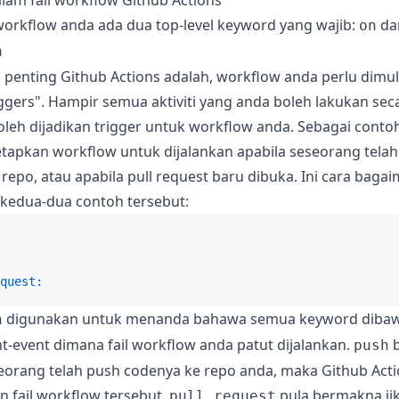
workflow anda ada dua top-level keyword yang wajib:
da
on
n
iri penting Github Actions adalah, workflow anda perlu dimu
iggers". Hampir semua aktiviti yang anda boleh lakukan se
oleh dijadikan trigger untuk workflow anda. Sebagai conto
tapkan workflow untuk dijalankan apabila seseorang tela
repo, atau apabila pull request baru dibuka. Ini cara baga
kedua-dua contoh tersebut:
quest:
digunakan untuk menanda bahawa semua keyword diba
n
t-event dimana fail workflow anda patut dijalankan.
b
push
seorang telah push codenya ke repo anda, maka Github Act
 fail workflow tersebut.
pula bermakna ji
pull_request