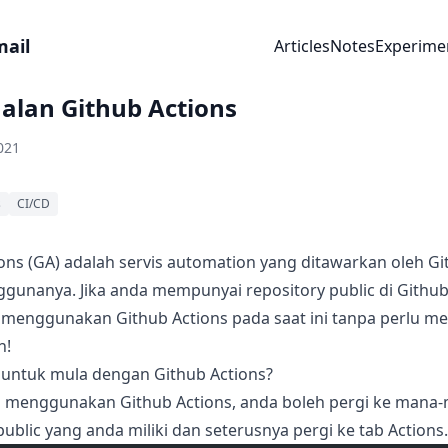
mail
Articles
Notes
Experime
alan Github Actions
021
s
CI/CD
ons (GA) adalah servis automation yang ditawarkan oleh G
gunanya. Jika anda mempunyai repository public di Github
 menggunakan Github Actions pada saat ini tanpa perlu 
n!
untuk mula dengan Github Actions?
 menggunakan Github Actions, anda boleh pergi ke mana
public yang anda miliki dan seterusnya pergi ke tab Actions.