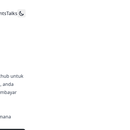
nts
Talks
ithub untuk
, anda
membayar
-mana