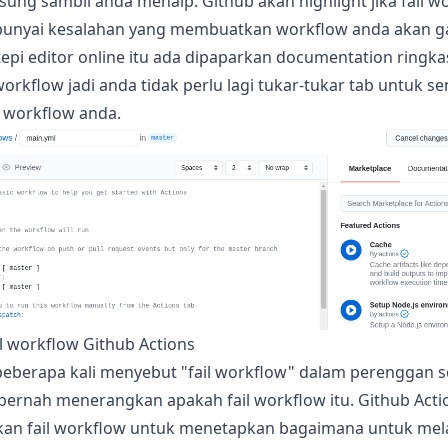
sung sambil anda menaip. Github akan highlight jika fail w
nyai kesalahan yang membuatkan workflow anda akan gag
i tepi editor online itu ada dipaparkan documentation ring
 workflow jadi anda tidak perlu lagi tukar-tukar tab untuk s
l workflow anda.
l workflow Github Actions
beberapa kali menyebut "fail workflow" dalam perenggan s
pernah menerangkan apakah fail workflow itu. Github Acti
n fail workflow untuk menetapkan bagaimana untuk me