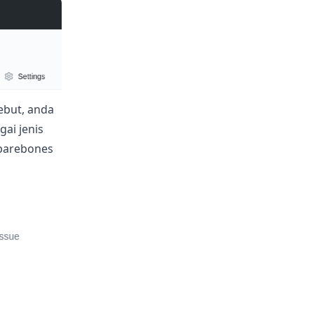
ebut, anda
ai jenis
 barebones