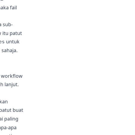
aka fail
a sub-
 itu patut
untuk
es
 sahaja.
r workflow
 lanjut.
akan
patut buat
i paling
apa-apa