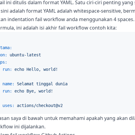
ail ini ditulis dalam format YAML. Satu ciri-ciri penting yan
i sini adalah format YAML adalah whitespace-sensitive, be
kan indentation fail workflow anda menggunakan 4 spaces.
mula, ini adalah isi akhir fail workflow contoh kita:
tama:
on:
ubuntu-latest
ps:
run:
echo
Hello,
world!
name:
Selamat
tinggal
dunia
run:
echo
Bye,
world!
uses:
actions/checkout@v2
elasan saya di bawah untuk memahami apakah yang akan di
kflow ini dijalankan.
lam fail workflow Github Actions