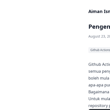
Skip to content
Aiman Is
Pengen
August 23, 2
Github Action
Github Acti
semua peng
boleh mula
apa-apa pu
Bagaimana 
Untuk mula
repository 