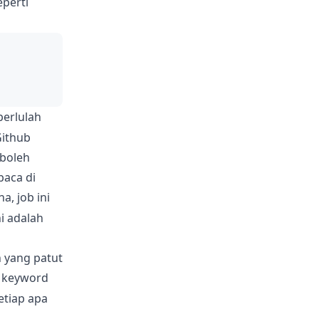
eperti
perlulah
Github
 boleh
baca di
, job ini
i adalah
 yang patut
i keyword
etiap apa