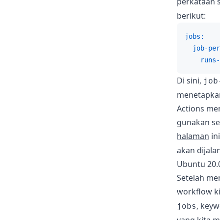
perkataan 
berikut:
jobs:
job-per
runs-
Di sini,
job
menetapkan
Actions me
gunakan se
halaman
in
akan dijala
Ubuntu 20.
Setelah men
workflow ki
, key
jobs
yang kita m