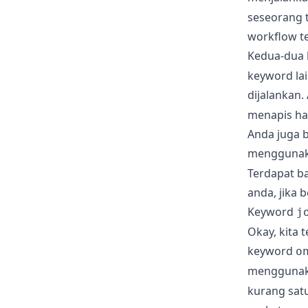
seseorang t
workflow te
Kedua-dua
keyword lai
dijalankan
menapis ha
Anda juga b
menggunak
Terdapat b
anda, jika 
Keyword
j
Okay, kita 
keyword
o
menggunak
kurang sat