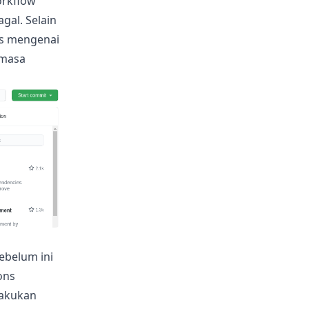
orkflow
al. Selain
kas mengenai
emasa
ebelum ini
ons
lakukan