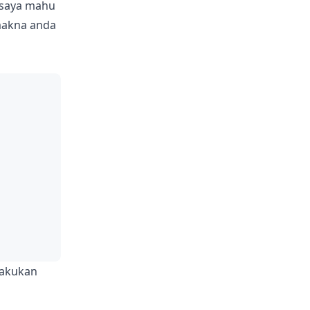
g saya mahu
rmakna anda
lakukan