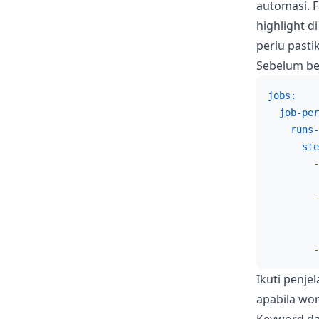
automasi. F
highlight d
perlu pasti
Sebelum ber
jobs:
job-per
runs-
ste
-
-
-
Ikuti penj
apabila wor
Keyword da