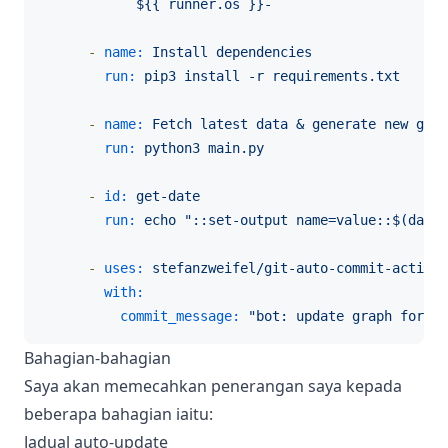
-
name:
Install
dependencies
run:
pip3
install
-r
requirements.txt
-
name:
Fetch
latest
data
&
generate
new
grap
run:
python3
main.py
-
id:
get-date
run:
echo
"::set-output name=value::$(date 
-
uses:
stefanzweifel/git-auto-commit-action@
with:
commit_message:
"bot: update graph for $
{
Bahagian-bahagian
Saya akan memecahkan penerangan saya kepada
beberapa bahagian iaitu:
Jadual auto-update