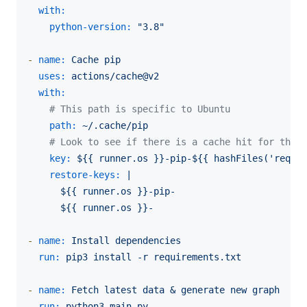
with:
python-version:
"3.8"
-
name:
Cache
pip
uses:
actions/cache@v2
with:
# This path is specific to Ubuntu
path:
~/.cache/pip
# Look to see if there is a cache hit for the c
key:
${{
runner.os
}}-pip-${{
hashFiles('requir
restore-keys:
|

      ${{ runner.os }}-pip-

-
name:
Install
dependencies
run:
pip3
install
-r
requirements.txt
-
name:
Fetch
latest
data
&
generate
new
graph
run:
python3
main.py