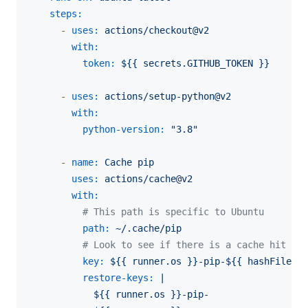
steps:
-
uses:
actions/checkout@v2
with:
token:
${{
secrets.GITHUB_TOKEN
}}
-
uses:
actions/setup-python@v2
with:
python-version:
"3.8"
-
name:
Cache
pip
uses:
actions/cache@v2
with:
# This path is specific to Ubuntu
path:
~/.cache/pip
# Look to see if there is a cache hit for
key:
${{
runner.os
}}-pip-${{
hashFiles('
restore-keys:
|

            ${{ runner.os }}-pip-
