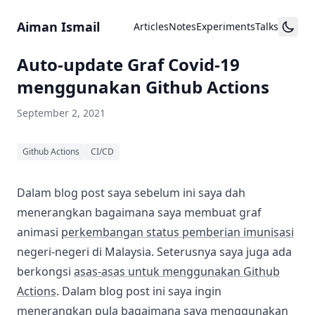
Skip to content
Aiman Ismail
Articles
Notes
Experiments
Talks
Auto-update Graf Covid-19
menggunakan Github Actions
September 2, 2021
Github Actions
CI/CD
Dalam blog post saya sebelum ini saya dah
menerangkan bagaimana saya membuat graf
animasi
perkembangan status pemberian imunisasi
negeri-negeri di Malaysia. Seterusnya saya juga ada
berkongsi
asas-asas untuk menggunakan Github
Actions
. Dalam blog post ini saya ingin
menerangkan pula bagaimana saya menggunakan