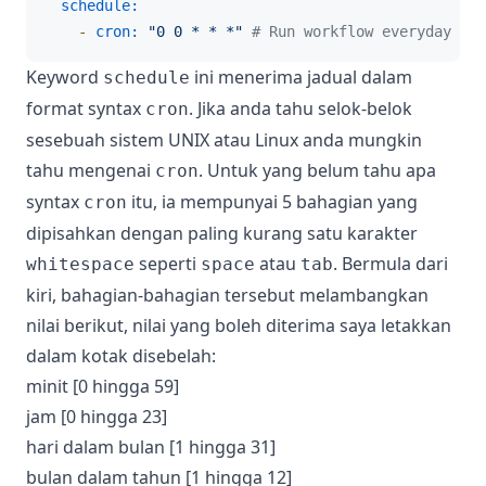
schedule:
-
cron:
"0 0 * * *"
# Run workflow everyday at 
Keyword
ini menerima jadual dalam
schedule
format syntax
. Jika anda tahu selok-belok
cron
sesebuah sistem UNIX atau Linux anda mungkin
tahu mengenai
. Untuk yang belum tahu apa
cron
syntax
itu, ia mempunyai 5 bahagian yang
cron
dipisahkan dengan paling kurang satu karakter
seperti
atau
. Bermula dari
whitespace
space
tab
kiri, bahagian-bahagian tersebut melambangkan
nilai berikut, nilai yang boleh diterima saya letakkan
dalam kotak disebelah:
minit [0 hingga 59]
jam [0 hingga 23]
hari dalam bulan [1 hingga 31]
bulan dalam tahun [1 hingga 12]