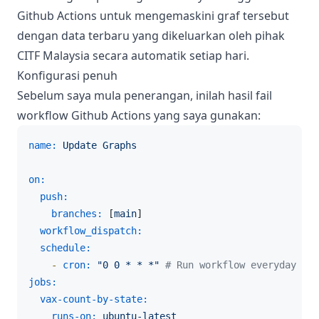
Github Actions untuk mengemaskini graf tersebut
dengan data terbaru yang dikeluarkan oleh pihak
CITF Malaysia secara automatik setiap hari.
Konfigurasi penuh
Sebelum saya mula penerangan, inilah hasil fail
workflow Github Actions yang saya gunakan:
name:
Update
Graphs
on:
push:
branches:
 [
main
]

workflow_dispatch:
schedule:
-
cron:
"0 0 * * *"
# Run workflow everyday at 
jobs:
vax-count-by-state:
runs-on:
ubuntu-latest